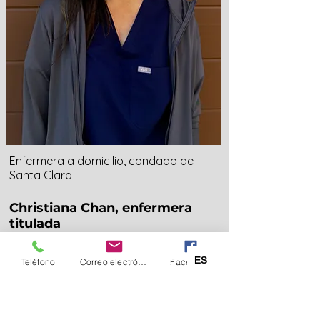
Enfermera a domicilio, condado de
Santa Clara
Christiana Chan, enfermera
titulada
Leer más
EN
ES
Teléfono
Correo electrónico
Facebook